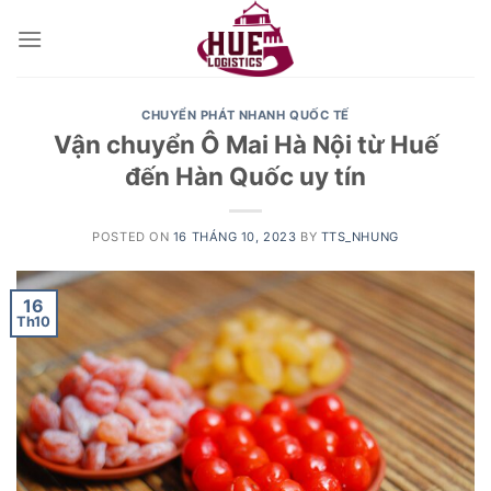
Skip
to
content
CHUYỂN PHÁT NHANH QUỐC TẾ
Vận chuyển Ô Mai Hà Nội từ Huế
đến Hàn Quốc uy tín
POSTED ON
16 THÁNG 10, 2023
BY
TTS_NHUNG
16
Th10