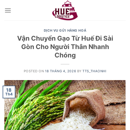
Skip
to
content
DỊCH VU GỬI HÀNG HOÁ
Vận Chuyển Gạo Từ Huế Đi Sài
Gòn Cho Người Thân Nhanh
Chóng
POSTED ON
18 THÁNG 4, 2026
BY
TTS_THAONHI
18
Th4