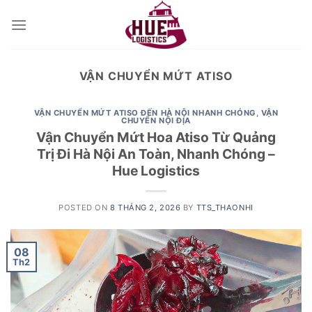
Skip
to
content
VẬN CHUYỂN MỨT ATISO
VẬN CHUYỂN MỨT ATISO ĐẾN HÀ NỘI NHANH CHÓNG
,
VẬN
CHUYỂN NỘI ĐỊA
Vận Chuyển Mứt Hoa Atiso Từ Quảng
Trị Đi Hà Nội An Toàn, Nhanh Chóng –
Hue Logistics
POSTED ON
8 THÁNG 2, 2026
BY
TTS_THAONHI
08
Th2