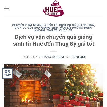
Skip
to
content
CHUYỂN PHÁT NHANH QUỐC TẾ
,
DỊCH VU GỬI HÀNG HOÁ
,
DỊCH VỤ GỬI QUÀ GIÁNG SINH
,
VẬN TẢI ĐƯỜNG HÀNG
KHÔNG
,
VẬN TẢI QUỐC TẾ
Dịch vụ vận chuyển quà giáng
sinh từ Huế đến Thuỵ Sỹ giá tốt
POSTED ON
5 THÁNG 12, 2023
BY
TTS_NHUNG
05
Th12