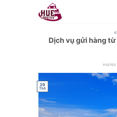
Skip
to
content
C
Dịch vụ gửi hàng t
POSTED
29
Th5