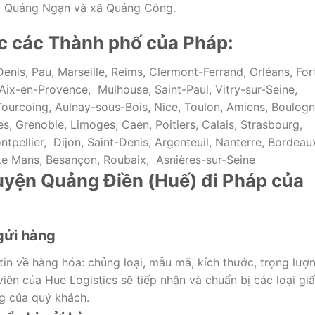
xã Quảng Ngạn và xã Quảng Công.
ác các Thành phố của Pháp:
enis, Pau, Marseille, Reims, Clermont-Ferrand, Orléans, For
ix-en-Provence, Mulhouse, Saint-Paul, Vitry-sur-Seine,
 Tourcoing, Aulnay-sous-Bois, Nice, Toulon, Amiens, Boulog
es, Grenoble, Limoges, Caen, Poitiers, Calais, Strasbourg,
ntpellier, Dijon, Saint-Denis, Argenteuil, Nanterre, Bordeau
e, Le Mans, Besançon, Roubaix, Asnières-sur-Seine
Huyện Quảng Điền (Huế) đi Pháp của
gửi hàng
in về hàng hóa: chủng loại, mẫu mã, kích thước, trọng lượn
iên của Hue Logistics sẽ tiếp nhận và chuẩn bị các loại gi
ng của quý khách.