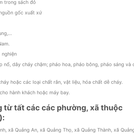
m trong sách đỏ
nguồn gốc xuất xứ
dụng,…
Nam.
y nghiện
kíp nổ, dây cháy chậm; pháo hoa, pháo bông, pháo sáng và 
háy hoặc các loại chất rắn, vật liệu, hóa chất dễ cháy.
a cho hành khách hoặc máy bay.
 từ tất các các phường, xã thuộc
):
Vinh, xã Quảng An, xã Quảng Thọ, xã Quảng Thành, xã Quản