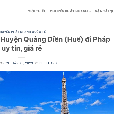
GIỚI THIỆU
CHUYỂN PHÁT NHANH
VẬN TẢI Q
HUYỂN PHÁT NHANH QUỐC TẾ
ừ Huyện Quảng Điền (Huế) đi Pháp
uy tín, giá rẻ
 ON
29 THÁNG 5, 2023
BY
IPL_LEHANG