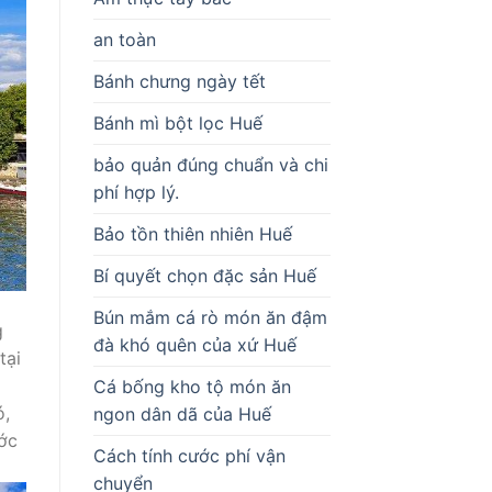
an toàn
Bánh chưng ngày tết
Bánh mì bột lọc Huế
bảo quản đúng chuẩn và chi
phí hợp lý.
Bảo tồn thiên nhiên Huế
Bí quyết chọn đặc sản Huế
Bún mắm cá rò món ăn đậm
g
đà khó quên của xứ Huế
tại
Cá bống kho tộ món ăn
ó,
ngon dân dã của Huế
ớc
Cách tính cước phí vận
chuyển