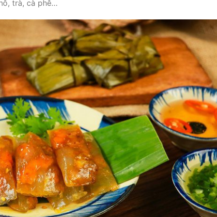
ô, trà, cà phê…