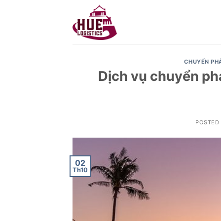
Skip
to
content
CHUYỂN PH
Dịch vụ chuyển phá
POSTED
02
Th10